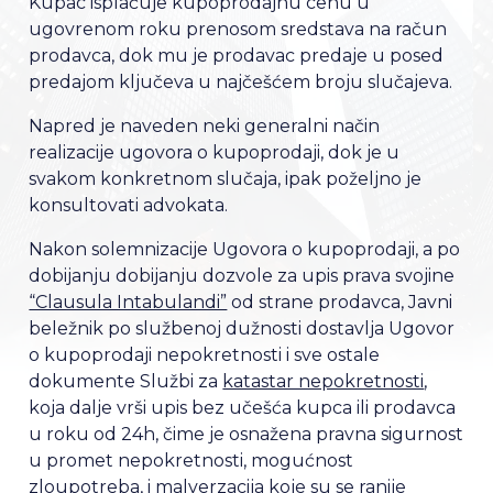
Kupac isplaćuje kupoprodajnu cenu u
ugovrenom roku prenosom sredstava na račun
prodavca, dok mu je prodavac predaje u posed
predajom ključeva u najčešćem broju slučajeva.
Napred je naveden neki generalni način
realizacije ugovora o kupoprodaji, dok je u
svakom konkretnom slučaja, ipak poželjno je
konsultovati advokata.
Nakon solemnizacije Ugovora o kupoprodaji, a po
dobijanju dobijanju dozvole za upis prava svojine
“Clausula Intabulandi”
od strane prodavca, Javni
beležnik po službenoj dužnosti dostavlja Ugovor
o kupoprodaji nepokretnosti i sve ostale
dokumente Službi za
katastar nepokretnosti
,
koja dalje vrši upis bez učešća kupca ili prodavca
u roku od 24h, čime je osnažena pravna sigurnost
u promet nepokretnosti, mogućnost
zloupotreba, i malverzacija koje su se ranije