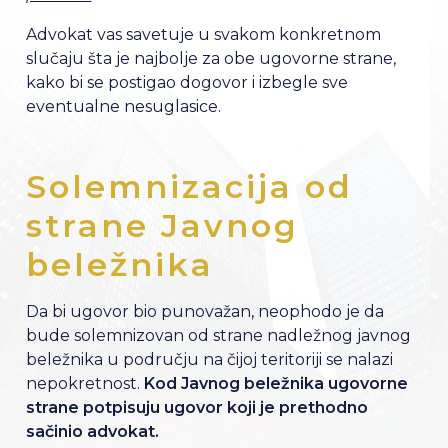
Advokat vas savetuje u svakom konkretnom
slučaju šta je najbolje za obe ugovorne strane,
kako bi se postigao dogovor i izbegle sve
eventualne nesuglasice.
Solemnizacija od
strane Javnog
beležnika
Da bi ugovor bio punovažan, neophodo je da
bude solemnizovan od strane nadležnog javnog
beležnika u području na čijoj teritoriji se nalazi
nepokretnost.
Kod Javnog beležnika ugovorne
strane potpisuju ugovor koji je prethodno
sačinio advokat.