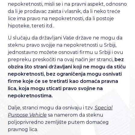
nepokretnosti, misli se i na pravni aspekt, odnosno
da li je prodavac zaista i vlasnik, da li neko treće
lice ima pravo na nepokretnosti, da li postoje
hipoteke, tereti itd..
U slučaju da državljani Vaše države ne mogu da
steknu pravo svojije na nepokretnosti u Srbiji,
jednostavno možete osnovati firmu u Srbiji i ovu
prepreku preskočiti na ovaj način jer stranci,
bez
obzira što strani državljani koji ne mogu da stiču
nepokretnosti, bez ograničenja mogu osnivati
firme koje će se tretirati kao domaća pravna
lica, koja mogu sticati pravo svojine na
nepokretnostima.
Dalje, stranci mogu da osnivaju i tzv.
Special
Purpose Vehicle
sa namerom da steknu
poljoprivredno zemljište putem domaćeg
pravnog lica.