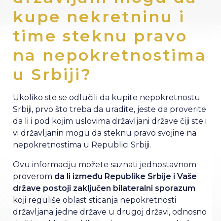
kupe nekretninu i
time steknu pravo
na nepokretnostima
u Srbiji?
Ukoliko ste se odlučili da kupite nepokretnostu
Srbiji, prvo što treba da uradite, jeste da proverite
da li i pod kojim uslovima državljani države čiji ste i
vi državljanin mogu da steknu pravo svojine na
nepokretnostima u Republici Srbiji.
Ovu informaciju možete saznati jednostavnom
proverom
da li između Republike Srbije i Vaše
države postoji zaključen bilateralni sporazum
koji reguliše oblast sticanja nepokretnosti
državljana jedne države u drugoj državi, odnosno