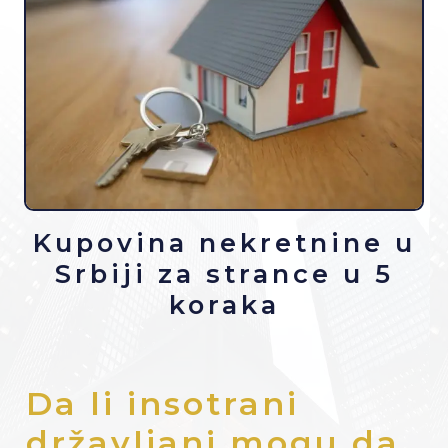
Kupovina nekretnine u
Srbiji za strance u 5
koraka
Da li insotrani
državljani mogu da