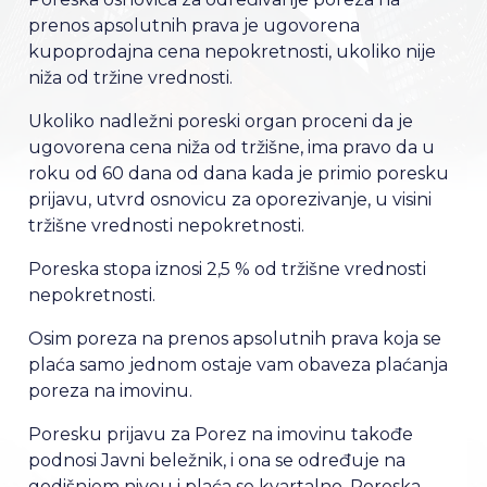
prenos apsolutnih prava je ugovorena
kupoprodajna cena nepokretnosti, ukoliko nije
niža od tržine vrednosti.
Ukoliko nadležni poreski organ proceni da je
ugovorena cena niža od tržišne, ima pravo da u
roku od 60 dana od dana kada je primio poresku
prijavu, utvrd osnovicu za oporezivanje, u visini
tržišne vrednosti nepokretnosti.
Poreska stopa iznosi 2,5 % od tržišne vrednosti
nepokretnosti.
Osim poreza na prenos apsolutnih prava koja se
plaća samo jednom ostaje vam obaveza plaćanja
poreza na imovinu.
Poresku prijavu za Porez na imovinu takođe
podnosi Javni beležnik, i ona se određuje na
godišnjem nivou i plaća se kvartalno. Poreska