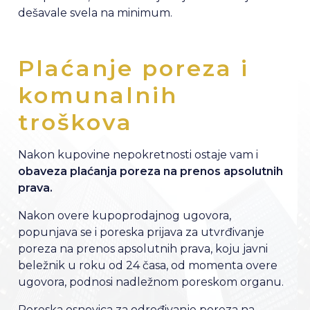
dešavale svela na minimum.
Plaćanje poreza i
komunalnih
troškova
Nakon kupovine nepokretnosti ostaje vam i
obaveza plaćanja poreza na prenos apsolutnih
prava.
Nakon overe kupoprodajnog ugovora,
popunjava se i poreska prijava za utvrđivanje
poreza na prenos apsolutnih prava, koju javni
beležnik u roku od 24 časa, od momenta overe
ugovora, podnosi nadležnom poreskom organu.
Poreska osnovica za određivanje poreza na