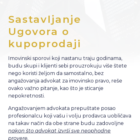
Sastavljanje
Ugovora o
kupoprodaji
Imovinski sporovi koji nastanu traju godinama,
budu skupi i klijenti sebi prouzrokuju više štete
nego koristi željom da samostalno, bez
angažovanja advokat za imovinsko pravo, reše
ovako važno pitanje, kao što je sticanje
nepokretnosti.
Angažovanjem advokata prepuštate posao
profesionalcu koji vašu i volju prodavca uobličava
na takav način da obe strane budu zadovoljne
nakon što advokat izvrši sve neophodne
provere.