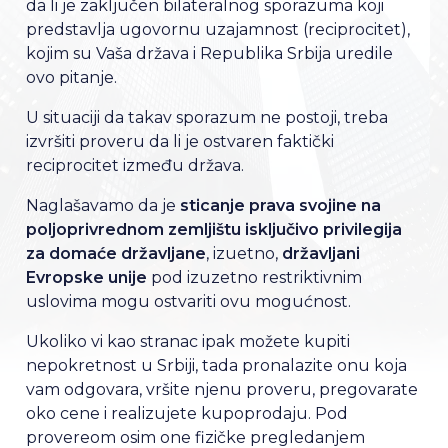
da li je zaključen bilateralnog sporazuma koji
predstavlja ugovornu uzajamnost (reciprocitet),
kojim su Vaša država i Republika Srbija uredile
ovo pitanje.
U situaciji da takav sporazum ne postoji, treba
izvršiti proveru da li je ostvaren faktički
reciprocitet između država.
Naglašavamo da je
sticanje prava svojine na
poljoprivrednom zemljištu isključivo privilegija
za domaće državljane
, izuetno,
državljani
Evropske unije
pod izuzetno restriktivnim
uslovima mogu ostvariti ovu mogućnost.
Ukoliko vi kao stranac ipak možete kupiti
nepokretnost u Srbiji, tada pronalazite onu koja
vam odgovara, vršite njenu proveru, pregovarate
oko cene i realizujete kupoprodaju. Pod
provereom osim one fizičke pregledanjem