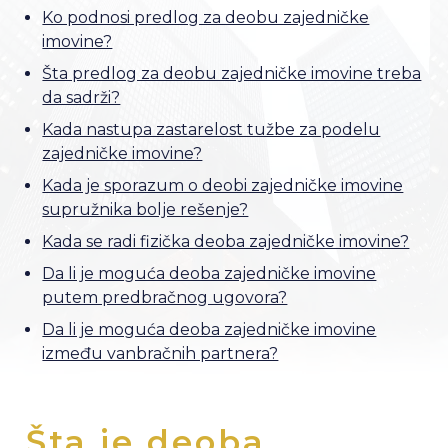
Ko podnosi predlog za deobu zajedničke
imovine?
Šta predlog za deobu zajedničke imovine treba
da sadrži?
Kada nastupa zastarelost tužbe za podelu
zajedničke imovine?
Kada je sporazum o deobi zajedničke imovine
supružnika bolje rešenje?
Kada se radi fizička deoba zajedničke imovine?
Da li je moguća deoba zajedničke imovine
putem predbračnog ugovora?
Da li je moguća deoba zajedničke imovine
između vanbračnih partnera?
Šta je deoba