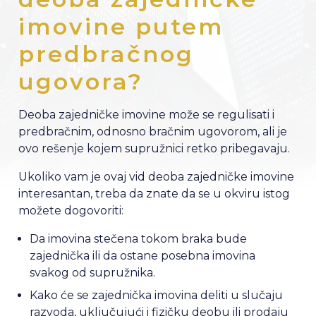
imovine putem
predbračnog
ugovora?
Deoba zajedničke imovine može se regulisati i
predbračnim, odnosno bračnim ugovorom, ali je
ovo rešenje kojem supružnici retko pribegavaju.
Ukoliko vam je ovaj vid deoba zajedničke imovine
interesantan, treba da znate da se u okviru istog
možete dogovoriti:
Da imovina stečena tokom braka bude
zajednička ili da ostane posebna imovina
svakog od supružnika.
Kako će se zajednička imovina deliti u slučaju
razvoda, uključujući i fizičku deobu ili prodaju