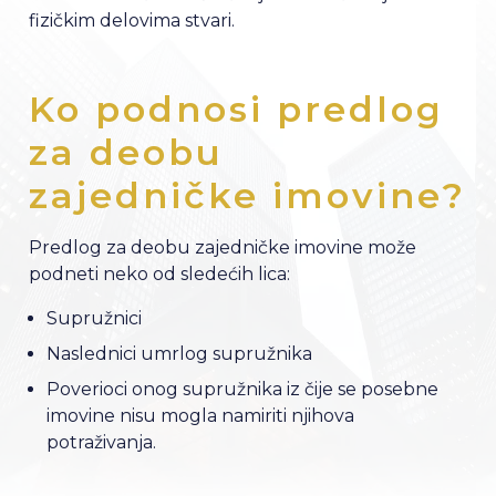
fizičkim delovima stvari.
Ko podnosi predlog
za deobu
zajedničke imovine?
Predlog za deobu zajedničke imovine može
podneti neko od sledećih lica:
Supružnici
Naslednici umrlog supružnika
Poverioci onog supružnika iz čije se posebne
imovine nisu mogla namiriti njihova
potraživanja.