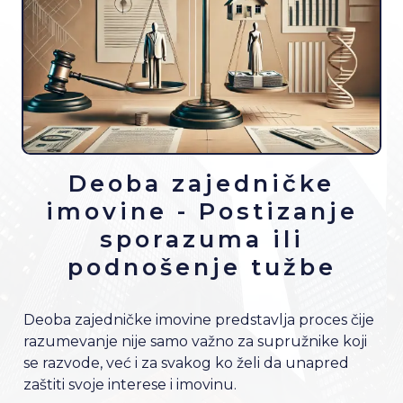
Deoba zajedničke
imovine - Postizanje
sporazuma ili
podnošenje tužbe
Deoba zajedničke imovine predstavlja proces čije
razumevanje nije samo važno za supružnike koji
se razvode, već i za svakog ko želi da unapred
zaštiti svoje interese i imovinu.