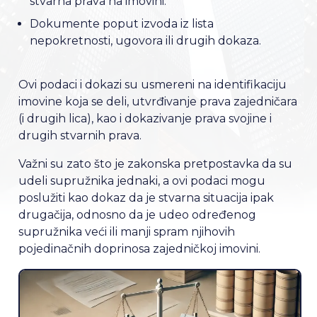
stvarna prava na imovini.
Dokumente poput izvoda iz lista
nepokretnosti, ugovora ili drugih dokaza.
Ovi podaci i dokazi su usmereni na identifikaciju
imovine koja se deli, utvrđivanje prava zajedničara
(i drugih lica), kao i dokazivanje prava svojine i
drugih stvarnih prava.
Važni su zato što je zakonska pretpostavka da su
udeli supružnika jednaki, a ovi podaci mogu
poslužiti kao dokaz da je stvarna situacija ipak
drugačija, odnosno da je udeo određenog
supružnika veći ili manji spram njihovih
pojedinačnih doprinosa zajedničkoj imovini.