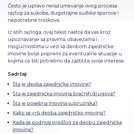
Često je upravo nerazumevanje ovog procesa
razlog za sukobe, dugotrajne sudske sporove i
nepotrebne troškove.
Iz istih razloga, ovaj tekst nastoji da vas kroz
upoznavanje sa pravima, obavezama i
mogućnostima u vezi sa deobom zajedničke
imovine bolje pripremi za eventualne situacije u
kojima će biti potrebno da zaštitite svoje interese.
Sadržaj:
Šta je deoba zajedničke imovine?
Šta je zajednička imovina bračnih drugova?
Šta je posebna imovina supružnika?
Kako se vrši deoba zajedničke imovine?
Kada se podnosi predlog za deobu zajedničke
imovine?