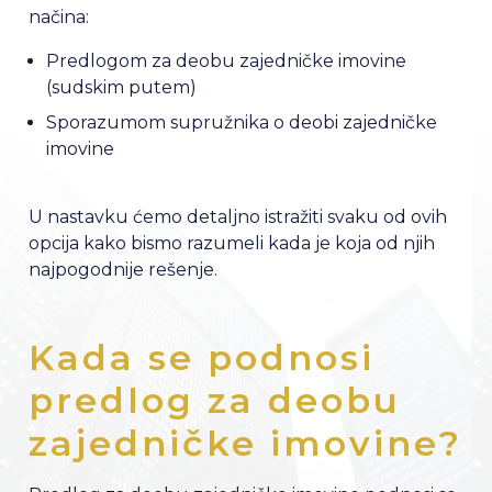
načina:
Predlogom za deobu zajedničke imovine
(sudskim putem)
Sporazumom supružnika o deobi zajedničke
imovine
U nastavku ćemo detaljno istražiti svaku od ovih
opcija kako bismo razumeli kada je koja od njih
najpogodnije rešenje.
Kada se podnosi
predlog za deobu
zajedničke imovine?