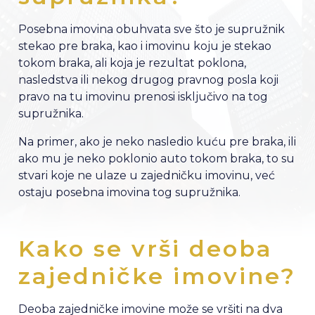
Posebna imovina obuhvata sve što je supružnik
stekao pre braka, kao i imovinu koju je stekao
tokom braka, ali koja je rezultat poklona,
nasledstva ili nekog drugog pravnog posla koji
pravo na tu imovinu prenosi isključivo na tog
supružnika.
Na primer, ako je neko nasledio kuću pre braka, ili
ako mu je neko poklonio auto tokom braka, to su
stvari koje ne ulaze u zajedničku imovinu, već
ostaju posebna imovina tog supružnika.
Kako se vrši deoba
zajedničke imovine?
Deoba zajedničke imovine može se vršiti na dva