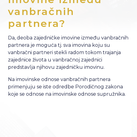
vanbračnih
partnera?
Da, deoba zajedničke imovine između vanbračnih
partnera je moguća tj. sva imovina koju su
vanbračni partneri stekli radom tokom trajanja
zajednice života u vanbračnoj zajednici
predstavlja njihovu zajedničku imovinu.
Na imovinske odnose vanbračnih partnera
primenjuju se iste odredbe Porodičnog zakona
koje se odnose na imovinske odnose supružnika.