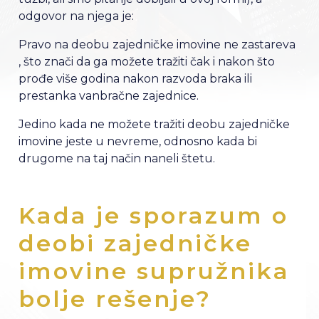
odgovor na njega je:
Pravo na deobu zajedničke imovine ne zastareva
, što znači da ga možete tražiti čak i nakon što
prođe više godina nakon razvoda braka ili
prestanka vanbračne zajednice.
Jedino kada ne možete tražiti deobu zajedničke
imovine jeste u nevreme, odnosno kada bi
drugome na taj način naneli štetu.
Kada je sporazum o
deobi zajedničke
imovine supružnika
bolje rešenje?