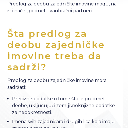
Predlog za deobu zajedničke imovine mogu, na
isti način, podneti i vanbračni partneri.
Šta predlog za
deobu zajedničke
imovine treba da
sadrži?
Predlog za deobu zajedničke imovine mora
sadržati:
Precizne podatke o tome šta je predmet
deobe, uključujući zemljišnoknjižne podatke
za nepokretnosti.
Imena svih zajedničara i drugih lica koja imaju