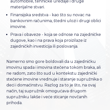
automobile, tehničke uređaje i druge
materijalne stvari.
Finansijska sredstva - kao što su novac na
bankovnim računima, štedni ulozi i drugi oblici
imovine.
Prava i obaveze - koja se odnose na zajedničke
dugove, kao i na prava koja proizilaze iz
zajedničkih investicija ili poslovanja.
Namerno smo gore boldovali da u zajedničku
imovinu spada i imovina stečena tokom braka, ali
ne radom, zato što sud u kontekstu zajednički
stečene imovine vrednuje i staranje supružnika o
deci i domaćinstvu. Razlog za to je što, na ovaj
način, taj supružnik omogućava drugom
supružniku lakše i veće sticanje novčanih
prihoda.