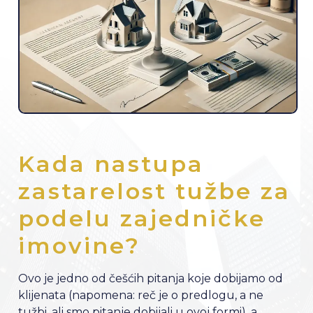
Kada nastupa
zastarelost tužbe za
podelu zajedničke
imovine?
Ovo je jedno od češćih pitanja koje dobijamo od
klijenata (napomena: reč je o predlogu, a ne
tužbi, ali smo pitanje dobijali u ovoj formi), a