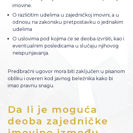
imovine.
O različitim udelima u zajedničkoj imovini, a u
odnosu na zakonsku pretpostavku o jednakim
udelima
O uslovima pod kojima će se deoba izvršiti, kao i
eventualnim posledicama u slučaju njihovog
neispunjavanja.
Predbračni ugovor mora biti zaključen u pisanom
obliku i overen kod javnog beležnika kako bi
imao pravnu snagu.
Da li je moguća
deoba zajedničke
imovine između