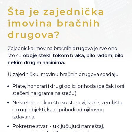
Šta je zajednička
imovina bračnih
drugova?
Zajednička imovina bračnih drugova je sve ono
što su
oboje stekli tokom braka, bilo radom, bilo
nekim drugim načinima.
U zajedničku imovinu bračnih drugova spadaju:
Plate, honorari i drugi oblici prihoda (pa čak i oni
stečeni na igrama na sreću)
Nekretnine - kao što su stanovi, kuće, zemljišta
i drugi objekti, kao i prihodi od njihovog
izdavanja.
Pokretne stvari - uključujući nameštaj,