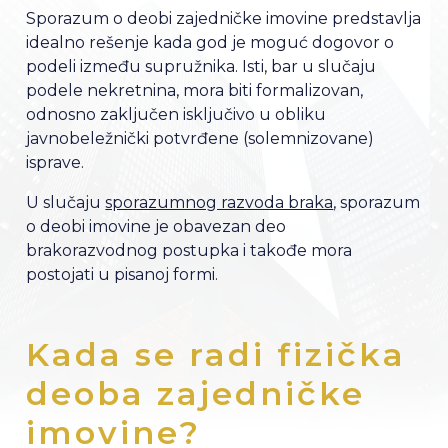
Sporazum o deobi zajedničke imovine predstavlja
idealno rešenje kada god je moguć dogovor o
podeli između supružnika. Isti, bar u slučaju
podele nekretnina, mora biti formalizovan,
odnosno zaključen isključivo u obliku
javnobeležnički potvrđene (solemnizovane)
isprave.
U slučaju
sporazumnog razvoda braka
, sporazum
o deobi imovine je obavezan deo
brakorazvodnog postupka i takođe mora
postojati u pisanoj formi.
Kada se radi fizička
deoba zajedničke
imovine?