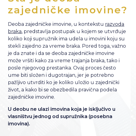
zajedničke imovine?
Deoba zajedničke imovine, u kontekstu
razvoda
braka
, predstavlja postupak u kojem se utvrđuje
koliko koji supružnik ima udela u imovini koju su
stekli zajedno za vreme braka. Pored toga, važno
je da znate i da se deoba zajedničke imovine
može vršiti kako za vreme trajanja braka, tako i
posle njegovog prestanka. Ovaj proces često
ume biti složen i dugotrajan, jer je potrebno
pažljivo utvrditi ko je koliko uložio u zajednički
život, a kako bi se obezbedila pravična podela
zajedničke imovine.
U deobu ne ulazi imovina koja je isključivo u
vlasništvu jednog od supružnika (posebna
imovina).