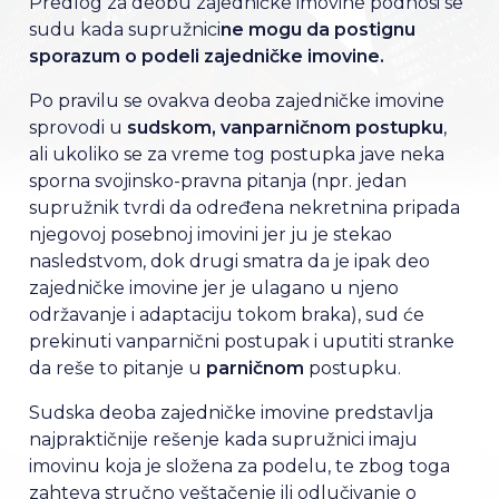
Predlog za deobu zajedničke imovine podnosi se
sudu kada supružnici
ne mogu da postignu
sporazum o podeli zajedničke imovine.
Po pravilu se ovakva deoba zajedničke imovine
sprovodi u
sudskom, vanparničnom postupku
,
ali ukoliko se za vreme tog postupka jave neka
sporna svojinsko-pravna pitanja (npr. jedan
supružnik tvrdi da određena nekretnina pripada
njegovoj posebnoj imovini jer ju je stekao
nasledstvom, dok drugi smatra da je ipak deo
zajedničke imovine jer je ulagano u njeno
održavanje i adaptaciju tokom braka), sud će
prekinuti vanparnični postupak i uputiti stranke
da reše to pitanje u
parničnom
postupku.
Sudska deoba zajedničke imovine predstavlja
najpraktičnije rešenje kada supružnici imaju
imovinu koja je složena za podelu, te zbog toga
zahteva stručno veštačenje ili odlučivanje o