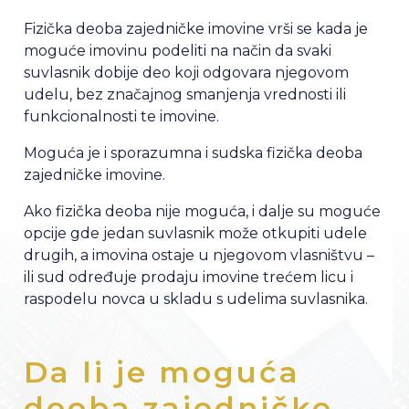
Fizička deoba zajedničke imovine vrši se kada je
moguće imovinu podeliti na način da svaki
suvlasnik dobije deo koji odgovara njegovom
udelu, bez značajnog smanjenja vrednosti ili
funkcionalnosti te imovine.
Moguća je i sporazumna i sudska fizička deoba
zajedničke imovine.
Ako fizička deoba nije moguća, i dalje su moguće
opcije gde jedan suvlasnik može otkupiti udele
drugih, a imovina ostaje u njegovom vlasništvu –
ili sud određuje prodaju imovine trećem licu i
raspodelu novca u skladu s udelima suvlasnika.
Da li je moguća
deoba zajedničke