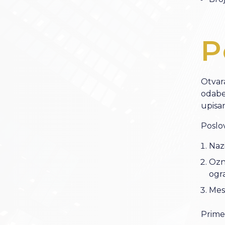
P
Otvar
odabe
upisan
Poslov
Naz
Ozn
ogr
Mes
Prim