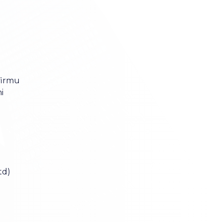
firmu
i
td)