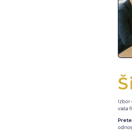
Š
Izbor 
vaša f
Prete
odnos