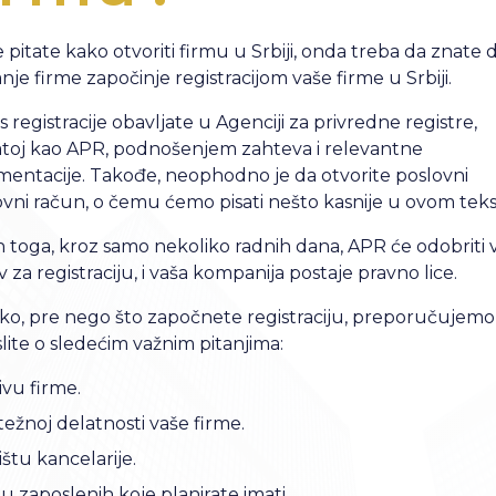
 pitate kako otvoriti firmu u Srbiji, onda treba da znate 
nje firme započinje registracijom vaše firme u Srbiji.
 registracije obavljate u Agenciji za privredne registre,
toj kao APR, podnošenjem zahteva i relevantne
entacije. Takođe, neophodno je da otvorite poslovni
vni račun, o čemu ćemo pisati nešto kasnije u ovom teks
 toga, kroz samo nekoliko radnih dana, APR će odobriti 
 za registraciju, i vaša kompanija postaje pravno lice.
ko, pre nego što započnete registraciju, preporučujemo
lite o sledećim važnim pitanjima:
ivu firme.
ežnoj delatnosti vaše firme.
štu kancelarije.
u zaposlenih koje planirate imati.