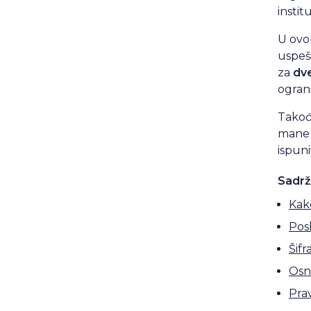
institu
U ovo
uspeš
za
dve
ogran
Takođe
mane s
ispuni
Sadrž
Kako
Pos
Šifr
Osn
Pra