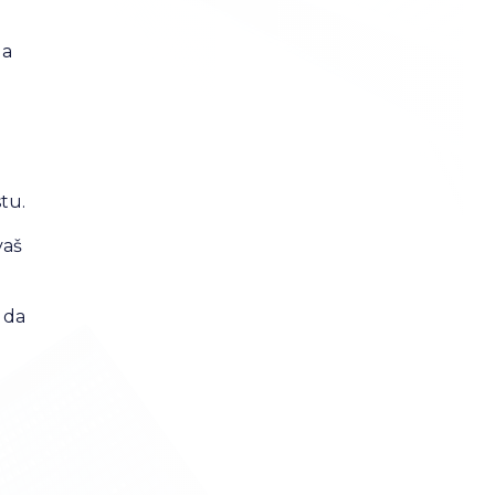
da
tu.
vaš
 da