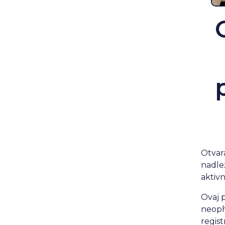
Otvara
nadle
aktivn
Ovaj 
neoph
regist