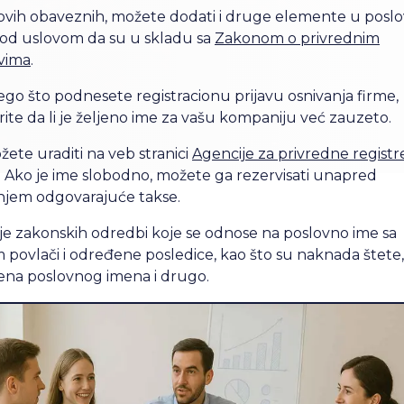
ovih obaveznih, možete dodati i druge elemente u posl
pod uslovom da su u skladu sa
Zakonom o privrednim
vima
.
ego što podnesete registracionu prijavu osnivanja firme,
ite da li je željeno ime za vašu kompaniju već zauzeto.
ete uraditi na veb stranici
Agencije za privredne registr
. Ako je ime slobodno, možete ga rezervisati unapred
njem odgovarajuće takse.
je zakonskih odredbi koje se odnose na poslovno ime sa
 povlači i određene posledice, kao što su naknada štete,
na poslovnog imena i drugo.