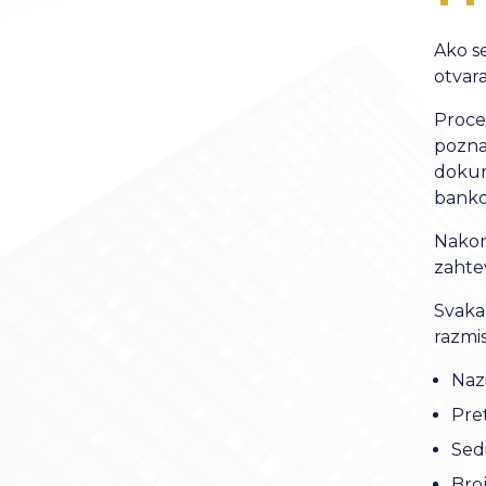
Ako se
otvara
Proces
pozna
dokum
banko
Nakon
zahtev
Svaka
razmis
Naz
Pret
Sedi
Broj