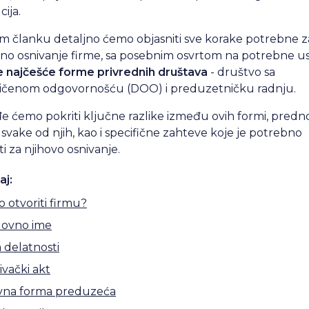
cija.
m članku detaljno ćemo objasniti sve korake potrebne z
no osnivanje firme, sa posebnim osvrtom na potrebne u
 najčešće forme privrednih društava
- društvo sa
ičenom odgovornošću (DOO) i preduzetničku radnju.
 ćemo pokriti ključne razlike između ovih formi, prednos
vake od njih, kao i specifične zahteve koje je potrebno
ti za njihovo osnivanje.
aj:
 otvoriti firmu?
lovno ime
a delatnosti
ivački akt
vna forma preduzeća