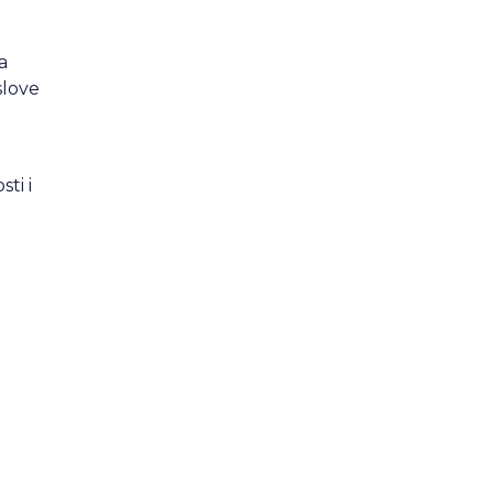
a
slove
ti i