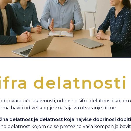
ifra delatnosti
odgovarajuće aktivnosti, odnosno šifre delatnosti kojom 
irma baviti od velikog je značaja za otvaranje firme.
žna delatnost je delatnost koja najviše doprinosi dobiti
no delatnost kojom će se pretežno vaša kompanija baviti