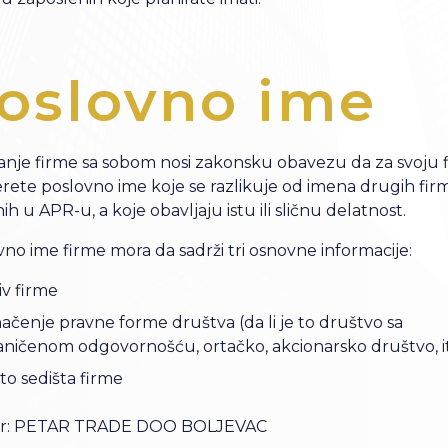
oslovno ime
anje firme sa sobom nosi zakonsku obavezu da za svoju 
rete poslovno ime koje se razlikuje od imena drugih firm
ih u APR-u, a koje obavljaju istu ili sličnu delatnost.
no ime firme mora da sadrži tri osnovne informacije:
iv firme
ačenje pravne forme društva (da li je to društvo sa
aničenom odgovornošću, ortačko, akcionarsko društvo, i
to sedišta firme
er: PETAR TRADE DOO BOLJEVAC