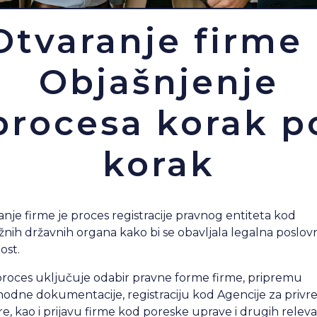
Otvaranje firme 
Objašnjenje
procesa korak p
korak
nje firme je proces registracije pravnog entiteta kod
žnih državnih organa kako bi se obavljala legalna poslov
ost.
proces uključuje odabir pravne forme firme, pripremu
odne dokumentacije, registraciju kod Agencije za privr
re, kao i prijavu firme kod poreske uprave i drugih relev