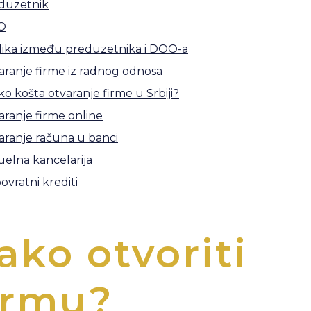
duzetnik
O
lika između preduzetnika i DOO-a
aranje firme iz radnog odnosa
ko košta otvaranje firme u Srbiji?
aranje firme online
aranje računa u banci
uelna kancelarija
vratni krediti
ako otvoriti
irmu?