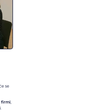
će se
 firmi
,
.