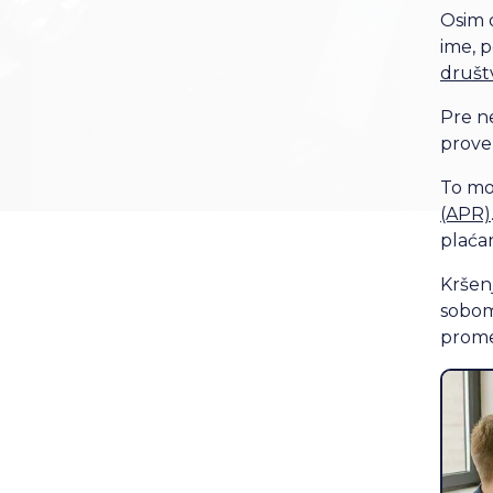
Osim 
ime, 
društ
Pre n
prover
To mož
(APR)
plaća
Kršen
sobom
prome