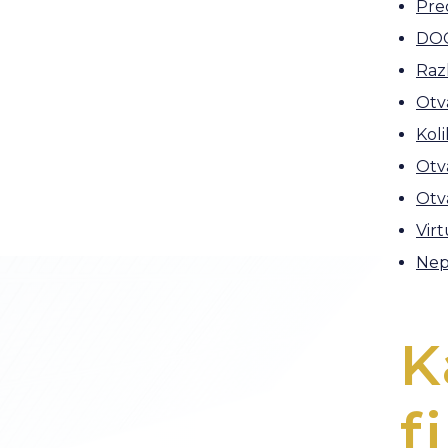
Pre
DO
Raz
Otv
Koli
Otv
Otv
Virt
Nepo
K
f