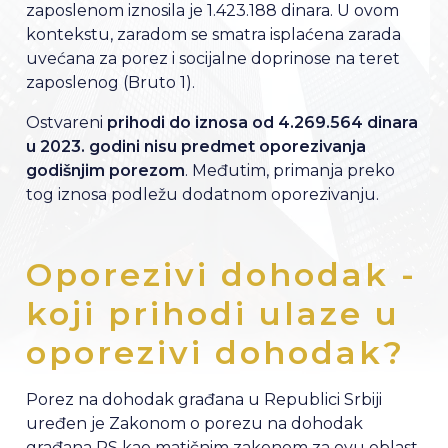
zaposlenom iznosila je 1.423.188 dinara. U ovom
kontekstu, zaradom se smatra isplaćena zarada
uvećana za porez i socijalne doprinose na teret
zaposlenog (Bruto 1).
Ostvareni
prihodi do iznosa od 4.269.564 dinara
u 2023. godini nisu predmet oporezivanja
godišnjim porezom
. Međutim, primanja preko
tog iznosa podležu dodatnom oporezivanju.
Oporezivi dohodak -
koji prihodi ulaze u
oporezivi dohodak?
Porez na dohodak građana u Republici Srbiji
uređen je Zakonom o porezu na dohodak
građana RS kao matičnim zakonom za ovu oblast.