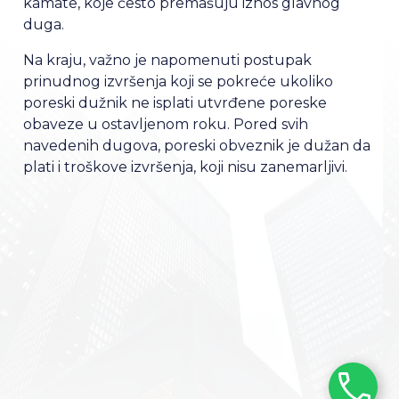
kamate, koje često premašuju iznos glavnog
duga.
Na kraju, važno je napomenuti postupak
prinudnog izvršenja koji se pokreće ukoliko
poreski dužnik ne isplati utvrđene poreske
obaveze u ostavljenom roku. Pored svih
navedenih dugova, poreski obveznik je dužan da
plati i troškove izvršenja, koji nisu zanemarljivi.