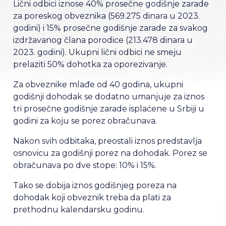
Lični odbici iznose 40% prosečne godišnje zarade
za poreskog obveznika (569.275 dinara u 2023.
godini) i 15% prosečne godišnje zarade za svakog
izdržavanog člana porodice (213.478 dinara u
2023. godini). Ukupni lični odbici ne smeju
prelaziti 50% dohotka za oporezivanje.
Za obveznike mlađe od 40 godina, ukupni
godišnji dohodak se dodatno umanjuje za iznos
tri prosečne godišnje zarade isplaćene u Srbiji u
godini za koju se porez obračunava.
Nakon svih odbitaka, preostali iznos predstavlja
osnovicu za godišnji porez na dohodak. Porez se
obračunava po dve stope: 10% i 15%.
Tako se dobija iznos godišnjeg poreza na
dohodak koji obveznik treba da plati za
prethodnu kalendarsku godinu.