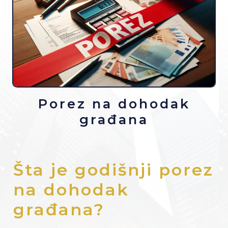
Porez na dohodak
građana
Šta je godišnji porez
na dohodak
građana?