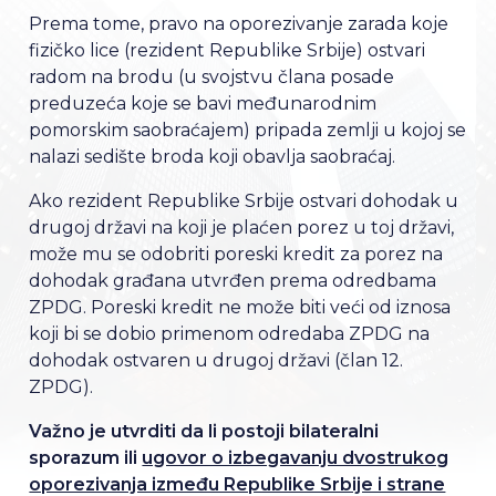
Prema tome, pravo na oporezivanje zarada koje
fizičko lice (rezident Republike Srbije) ostvari
radom na brodu (u svojstvu člana posade
preduzeća koje se bavi međunarodnim
pomorskim saobraćajem) pripada zemlji u kojoj se
nalazi sedište broda koji obavlja saobraćaj.
Ako rezident Republike Srbije ostvari dohodak u
drugoj državi na koji je plaćen porez u toj državi,
može mu se odobriti poreski kredit za porez na
dohodak građana utvrđen prema odredbama
ZPDG. Poreski kredit ne može biti veći od iznosa
koji bi se dobio primenom odredaba ZPDG na
dohodak ostvaren u drugoj državi (član 12.
ZPDG).
Važno je utvrditi da li postoji bilateralni
sporazum ili
ugovor o izbegavanju dvostrukog
oporezivanja između Republike Srbije i strane