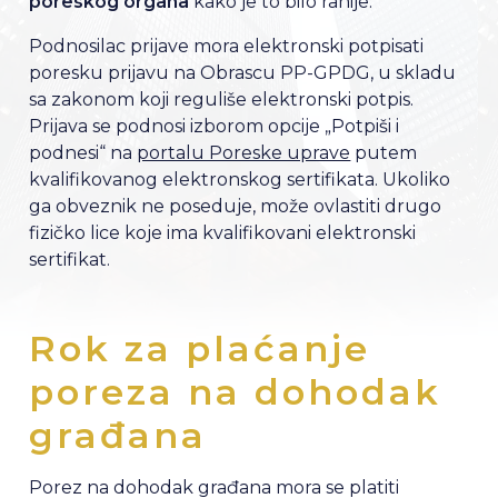
poreskog organa
kako je to bilo ranije.
Podnosilac prijave mora elektronski potpisati
poresku prijavu na Obrascu PP-GPDG, u skladu
sa zakonom koji reguliše elektronski potpis.
Prijava se podnosi izborom opcije „Potpiši i
podnesi“ na
portalu Poreske uprave
putem
kvalifikovanog elektronskog sertifikata. Ukoliko
ga obveznik ne poseduje, može ovlastiti drugo
fizičko lice koje ima kvalifikovani elektronski
sertifikat.
Rok za plaćanje
poreza na dohodak
građana
Porez na dohodak građana mora se platiti