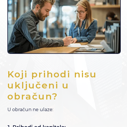
Koji prihodi nisu
uključeni u
obračun?
U obračun ne ulaze: