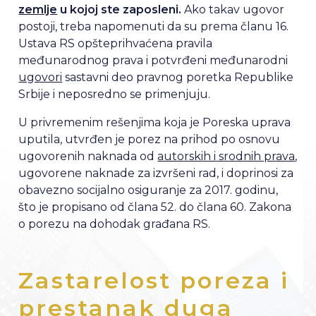
zemlje
u kojoj ste zaposleni.
Ako takav ugovor
postoji, treba napomenuti da su prema članu 16.
Ustava RS opšteprihvaćena pravila
međunarodnog prava i potvrđeni međunarodni
ugovori
sastavni deo pravnog poretka Republike
Srbije i neposredno se primenjuju.
U privremenim rešenjima koja je Poreska uprava
uputila, utvrđen je porez na prihod po osnovu
ugovorenih naknada od
autorskih i srodnih prava
,
ugovorene naknade za izvršeni rad, i doprinosi za
obavezno socijalno osiguranje za 2017. godinu,
što je propisano od člana 52. do člana 60. Zakona
o porezu na dohodak građana RS.
Zastarelost poreza i
prestanak duga