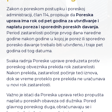
Zakon o poreskom postupku i poreskoj
administraciji, član 114, propisuje da
Poreska
uprava ima rok od pet godina za utvrđivanje i
naplatu poreza i sporednih poreskih davanja.
Period zastarelosti počinje prvog dana naredne
godine nakon godine u kojoj je porez ili sporedno
poresko davanje trebalo biti utvrđeno, i traje pet
godina od tog datuma.
Svaka radnja Poreske uprave preduzeta protiv
poreskog obveznika prekida rok zastarelosti.
Nakon prekida, zastarelost počinje teći iznova,
dok se vreme proteklo pre prekida ne uračunava
u novi rok zastarelosti.
Važno je istaći da Poreska uprava retko propušta
naplatu poreskih obaveza od dužnika. Pored
glavnog poreskog duga, obračunavaju se i